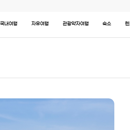
국내여행
자유여행
관광약자여행
숙소
렌