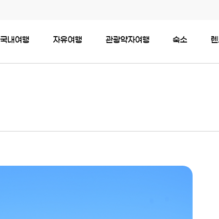
국내여행
자유여행
관광약자여행
숙소
렌