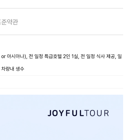
표준약관
r 아시아나), 전 일정 특급호텔 2인 1실, 전 일정 식사 제공, 일
 차량내 생수