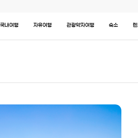
국내여행
자유여행
관광약자여행
숙소
렌